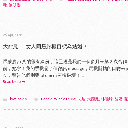
戰
陳明傑
,
26 Apr, 2012
大龍鳳 － 女人同居終極目標為結婚？
跟蒙嘉yo 真的很有緣份，這已經是我們一個多月來第 3 次合作
前，她拿了我的手機發了個微訊 message，用機關槍的口吻
友，警告他們別要 phone in 來攪破壞！…
Read More →
love boldly
Bonnie
Winnie Leung
同居
大龍鳳
林曉峰
結婚
,
,
,
,
,
,