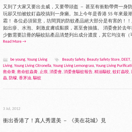
又到了大家又要出去威，又要帶頭盔 － 甚至有衝動帶齊一身
玩卻又怕被蚊釘蟲咬搞到一身癩。加上今年是香港 55 年來最
霜！ 各位必須留意，坊間買的防蚊產品絕大部分是有害的！
如出疹、水泡、刺激皮膚或黏膜，甚至會抽搐。 消委會於去年同期
少數需要註冊的驅蚊貼產品清楚列出成分濃度，其它均沒有（可直接
Read More →
be young
Young Living
Beauty Safety
Beauty Safety Store
DEET
,
,
,
,
Living
Young Living Citronella
Young Living Lemongrass
Young Living Purificat
,
,
,
救命膏
救命蚊蟲膏
止痕
消委會
消委會驅蚊報告
精油驅蚊
蚊釘蟲咬
,
,
,
,
,
,
,
蟲
防蠓
香茅油
驅蚊
,
,
,
3 Jul, 2012
衝出香港了！真人秀選美 － 《美在花城》見