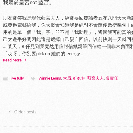
我屬於皇宮not 藍宮。
朋友常笑我是現代藍宮夫人，經常要回覆讀者五花八門天天新
或發過電郵給我，你大概會知道我是絕對不會隨便敷衍幾句 Hel
用的是單一個「我」字，並不是「我助理」，皆因我可能真的
己太遊手好閒因此還是選擇自己親自回信。以前快則一天就回
… 某天，B 仔見到我竟然用信封信紙親筆回信給一個非常負
「哎呀，你別要pick up 她們的 energy…
Read More →
live fully
Winnie Leung
太后
好姊妹
藍宮夫人
負責任
,
,
,
,
Post navigation
←
Older posts