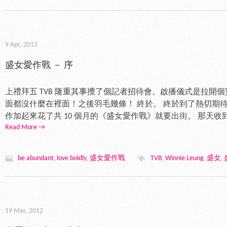
9 Apr, 2012
盛女愛作戰 － 序
上禮拜五 TVB 隆重其事攪了個記者招待會。啟播儀式是拉開個
面都沒什麼在裡面！之後羽毛幾條！ 終於。 終於到了熱切期
作加起來花了共 10 個月的《盛女愛作戰》就要出街。 那天收
Read More →
be abundant
love boldly
盛女愛作戰
TVB
Winnie Leung
盛女
,
,
,
,
,
19 Mar, 2012