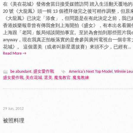
在《美在花城》發佈會當日接受媒體訪問 踏入生活翻天覆地
20 號《大龍鳳》頭一輯 13 個禮拜做完之後可稍作調整，但
《大龍鳳》已決定「添食」，但問題是在有此決定之前，我已
香港娛樂報章曾有傳我會到上海開拍《盛女》，有本出名看圖
上海跟「老闆」飯局傾談開拍事宜。至於為會拍到那些照片我
anyway，現在我真正拍板落實的是會參與廣州電視台一個非常
花城》。 這個選美（或者叫新星選拔賽）來頭不少，已經有…
Read More →
be abundant
盛女愛作戰
America's Next Top Model
Winnie Le
,
,
盛女愛作戰
美在花城
選美
魔鬼教官
魔鬼教練
,
,
,
,
29 Jun, 2012
被照料理