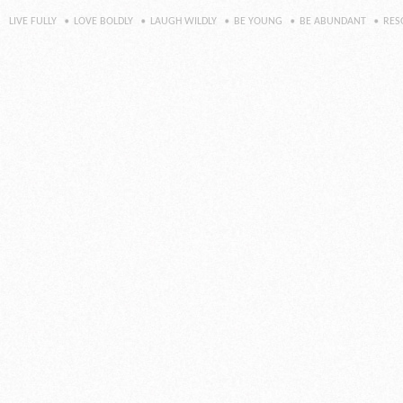
LIVE FULLY
LOVE BOLDLY
LAUGH WILDLY
BE YOUNG
BE ABUNDANT
RES