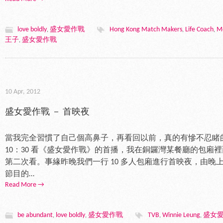
love boldly
盛女愛作戰
Hong Kong Match Makers
Life Coach
Me
,
,
,
王子
盛女愛作戰
,
10 Apr, 2012
盛女愛作戰 － 首映夜
當我完全習慣了自己個高鼻子，再看回以前，真的有慘不忍睹
10：30 看《盛女愛作戰》的首播，我在銅鑼灣某餐廳的包廂
第二次看。事緣昨晚我們一行 10 多人包廂進行首映夜，由晚上 7
節目的…
Read More →
be abundant
love boldly
盛女愛作戰
TVB
Winnie Leung
盛女
,
,
,
,