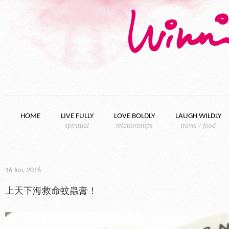
Skip to content
HOME
LIVE FULLY
LOVE BOLDLY
LAUGH WILDLY
spiritual
relationships
travel / food
16 Jun, 2016
上天下海救命蚊蟲膏！