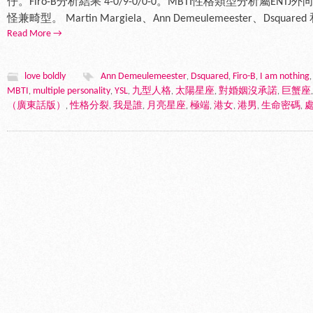
仔。Firo-B分析結果 4-0/9-0/0-0。MBTI性格類型分析屬E
怪兼畸型。 Martin Margiela、Ann Demeulemeester、Dsquared 和
Read More →
love boldly
Ann Demeulemeester
Dsquared
Firo-B
I am nothing
,
,
,
MBTI
multiple personality
YSL
九型人格
太陽星座
對婚姻沒承諾
巨蟹座
,
,
,
,
,
,
（廣東話版）
性格分裂
我是誰
月亮星座
極端
港女
港男
生命密碼
,
,
,
,
,
,
,
,