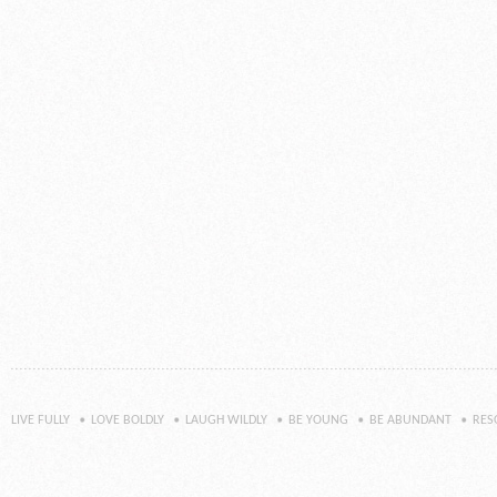
LIVE FULLY
LOVE BOLDLY
LAUGH WILDLY
BE YOUNG
BE ABUNDANT
RES