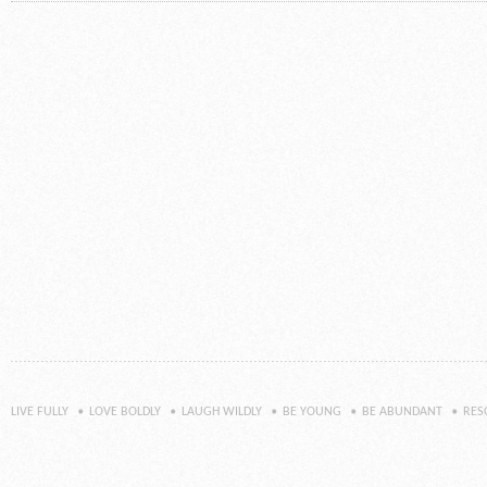
LIVE FULLY
LOVE BOLDLY
LAUGH WILDLY
BE YOUNG
BE ABUNDANT
RES