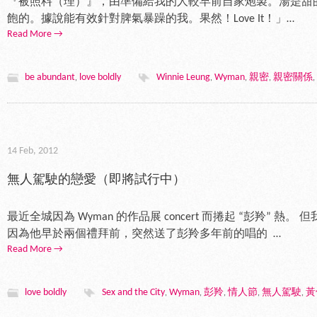
『被照料（理）』，由準備給我的人較早前自家炮製。湯是甜
飽的。據說能有效針對脾氣暴躁的我。果然！Love It！」…
Read More →
be abundant
love boldly
Winnie Leung
Wyman
親密
親密關係
,
,
,
,
,
14 Feb, 2012
無人駕駛的戀愛（即將試行中）
最近全城因為 Wyman 的作品展 concert 而捲起 “彭羚” 熱
因為他早於兩個禮拜前，突然送了彭羚多年前的唱的 …
Read More →
love boldly
Sex and the City
Wyman
彭羚
情人節
無人駕駛
黃
,
,
,
,
,