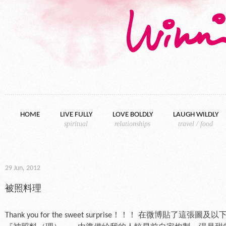
Skip to content
HOME
LIVE FULLY
LOVE BOLDLY
LAUGH WILDLY
spiritual
relationships
travel / food
29 Jun, 2012
被照料理
Thank you for the sweet surprise！！！ 在微博貼