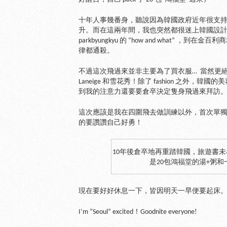
十年人事幾番身，聽說因為韓國政府近年很支
升。而在這兩年間，我也突然都很迷上韓國設計師出
parkbyungkyu 的 “how and what” ，到在
律都通殺。
不過這次飛過來並非主要為了買衣服… 當然更
Laneige 和雪花秀！除了 fashion 之外
到我的注意力還要要倉卒決定隻身飛過來拜訪
這次應該是我在四圍飛去做訓練以外，首次單獨
的要讚讚自己好勇！
10年後倉卒地再重踏韓國，旅遊書
是20包鴻福堂的湯+粥
現在要好好休息一下，皆因明天一早便要起床。而下午過後，it
I’m “Seoul” excited！Goodnite everyone!