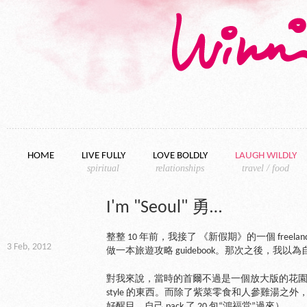
Skip to content
HOME
LIVE FULLY
LOVE BOLDLY
LAUGH WILDLY
spiritual
relationships
travel / food
I'm "Seoul" 勇…
整整 10 年前，我接了 《新假期》的一個 freel
3 Feb, 2012
做一本旅遊攻略 guidebook。那次之後，我以
對我來說，當時的首爾不過是一個放大版的花
style 的東西。而除了紫菜零食和人參雞湯之
好醒目，自己 pack 了 20 包“鴻福堂”過來）