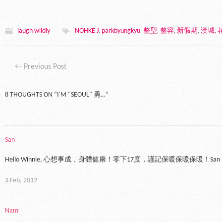
laugh wildly
NOHKE J
parkbyungkyu
整型
整容
新假期
漢城
,
,
,
,
,
,
Post navigation
←
Previous Post
8 THOUGHTS ON “
I'M "SEOUL" 勇…
”
San
Hello Winnie, 心想事成，身體健康！零下17度，謹記保暖保暖保暖！San
3 Feb, 2012
Nam