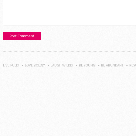
LIVE FULLY
LOVE BOLDLY
LAUGH WILDLY
BE YOUNG
BE ABUNDANT
RES