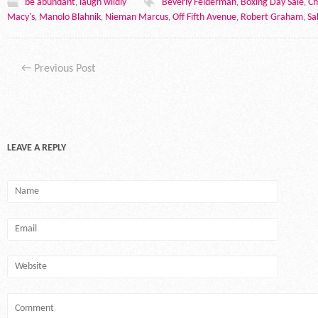
be abundant
laugh wildly
Beverly Felderman
Boxing Day Sale
Ch
,
,
,
Macy's
Manolo Blahnik
Nieman Marcus
Off Fifth Avenue
Robert Graham
Sa
,
,
,
,
,
Post navigation
←
Previous Post
LEAVE A REPLY