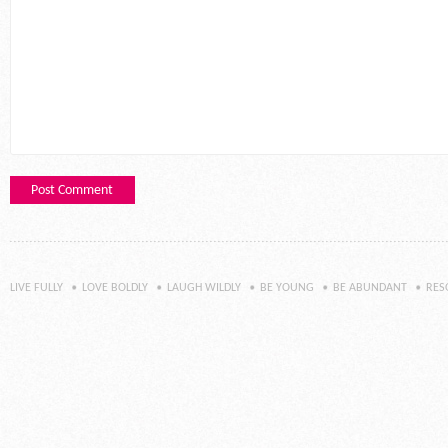
LIVE FULLY
LOVE BOLDLY
LAUGH WILDLY
BE YOUNG
BE ABUNDANT
RES