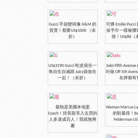
Gucci 手袋變得像 H&M 的
可憐 Emilio Puc
貨賣！都要US$1000 （未
抹手巾一樣被攤
折）
係！US$86
US$3190 Gucci 蛇皮袋在一
Saks Fifth Avenue
角自生自滅跟 Juicy袋放在
叫做 Off 5th Av
一起！（未折）
名牌都有
最勁是美國本地姜
Nieman Marcus La
Coach！排長龍等入去買的
的鞋最得！Bev
人多達成百人！我就無興
Felderman U
趣