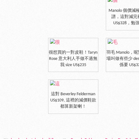
Manolo 個價
譜，這對減完
US$328，勉
很想買的一對皮鞋！Taryn
羽毛 Manolo
Rose 意大利人手做不過無
場叫做有些少 desi
我 size US$235
係要 US$3
這對 Beverley Felderman
US$109, 這裡的減價鞋款
都算新架喇！