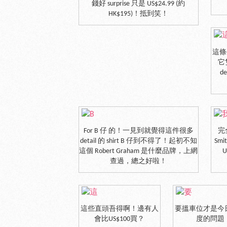
錢好 surprise 只是 US$24.99 (約
HK$195)！抵到笑！
這條牛
它隻
d
For B 仔 的！一見到就覺得這件很多
完
detail 的 shirt B 仔到不得了！起初不知
Sm
這個 Robert Graham 是什麼品牌，上網
U
查過，總之好啦！
這些直頭吾得啊！邊有人
要搵車位才是今
會比US$100買？
度的問題