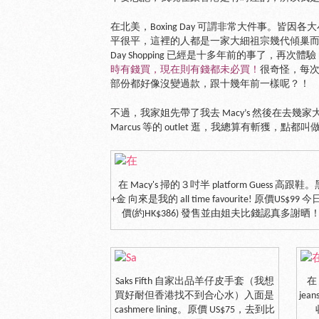
在北美，Boxing Day 可謂非常大件事。皆
平很平，這裡的人都是一家大細祖宗幾代傾巢而出去
Day Shopping 已經是十多年前的事了，再次體驗 Box
時有錢買，現在則有錢都未必買！
很奇怪，每
部份都好像沒變過款，跟十幾年前一樣呢？！
不過，我家姐先帶了我去 Macy’s 然後在去幾家大百貨公司的
Marcus 等的 outlet 逛，我總算有斬獲，點都
在 Macy's 掃的３吋半 platform Guess 高跟鞋。
+金 向來是我的 all time favourite! 原價US$99 
價(約HK$386) 發售並由姐夫比錢認真多謝晒
Saks Fifth 自家出品羊仔皮手套（我想
在 
買好耐但香港找不到合心水）入面是
jea
cashmere lining。原價 US$75，去到比