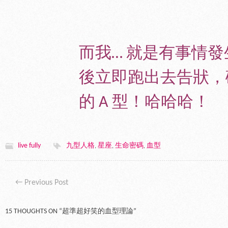
而我… 就是有事情發生就
後立即跑出去告狀，
的 A 型！哈哈哈！
live fully
九型人格
星座
生命密碼
血型
,
,
,
Post navigation
←
Previous Post
15 THOUGHTS ON “
超準超好笑的血型理論
”