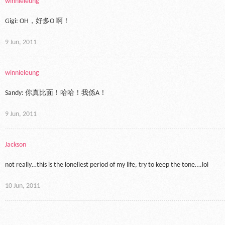
winnieleung
Gigi: OH，好多O 啊！
9 Jun, 2011
winnieleung
Sandy: 你真比面！哈哈！我係A！
9 Jun, 2011
Jackson
not really…this is the loneliest period of my life, try to keep the tone….lol
10 Jun, 2011