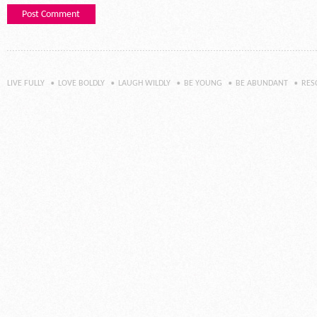
LIVE FULLY
LOVE BOLDLY
LAUGH WILDLY
BE YOUNG
BE ABUNDANT
RES