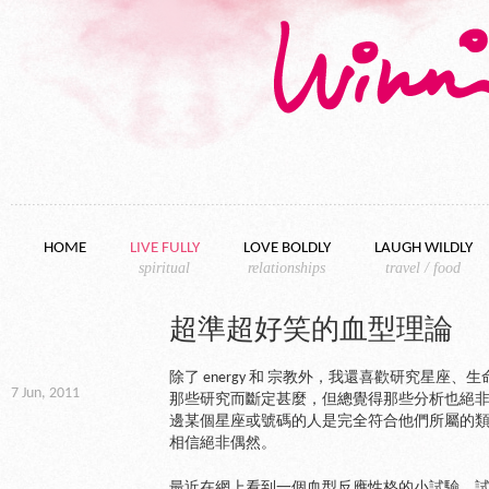
Skip to content
HOME
LIVE FULLY
LOVE BOLDLY
LAUGH WILDLY
spiritual
relationships
travel / food
超準超好笑的血型理論
除了 energy 和 宗教外，我還喜歡研究星
7 Jun, 2011
那些研究而斷定甚麼，但總覺得那些分析也絕
邊某個星座或號碼的人是完全符合他們所屬的
相信絕非偶然。
最近在網上看到一個血型反應性格的小試驗。試驗把