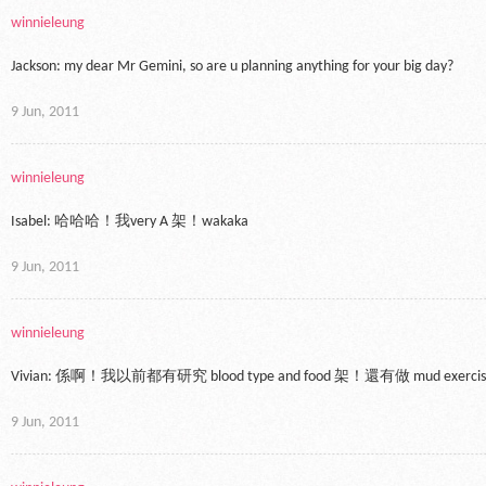
winnieleung
Jackson: my dear Mr Gemini, so are u planning anything for your big day?
9 Jun, 2011
winnieleung
Isabel: 哈哈哈！我very A 架！wakaka
9 Jun, 2011
winnieleung
Vivian: 係啊！我以前都有研究 blood type and food 架！還有做 mud exe
9 Jun, 2011