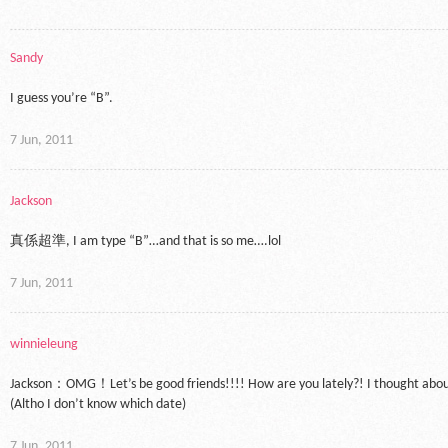
Sandy
I guess you’re “B”.
7 Jun, 2011
Jackson
真係超準, I am type “B”…and that is so me….lol
7 Jun, 2011
winnieleung
Jackson：OMG！Let’s be good friends!!!! How are you lately?! I thought abou
(Altho I don’t know which date)
7 Jun, 2011