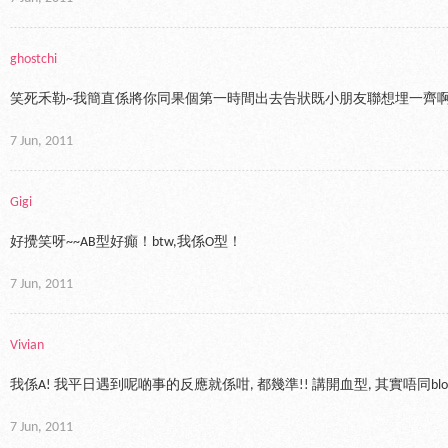
ghostchi
笑死禾勒~我簡直係將你同果個第一時間出去告狀既小朋友聯想埋一齊啊~ha
7 Jun, 2011
Gigi
好攪笑呀~~AB型好癲！btw,我係O型！
7 Jun, 2011
Vivian
我係A! 我平日遇到呢啲事的反應就係咁, 都幾準!! 講開血型, 其實唔同blo
7 Jun, 2011