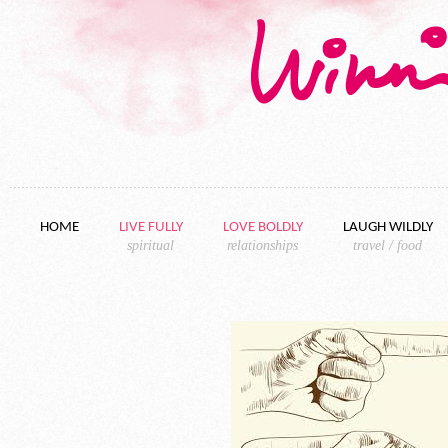
Skip to content
HOME
LIVE FULLY
LOVE BOLDLY
LAUGH WILDLY
spiritual
relationships
travel / food