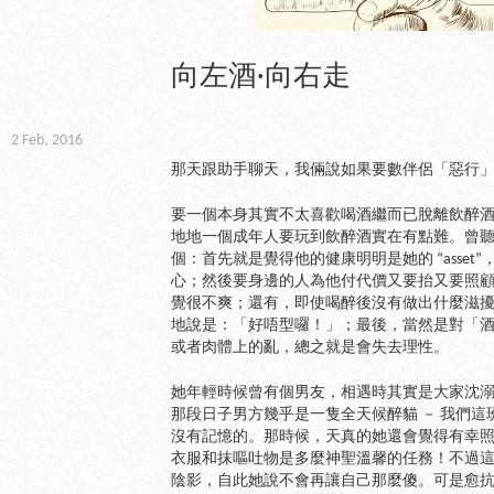
向左酒·向右走
2 Feb, 2016
那天跟助手聊天，我倆說如果要數伴侶「惡行
要一個本身其實不太喜歡喝酒繼而已脫離飲醉
地地一個成年人要玩到飲醉酒實在有點難。曾
個：首先就是覺得他的健康明明是她的 “asse
心；然後要身邊的人為他付代價又要抬又要照
覺很不爽；還有，即使喝醉後沒有做出什麼滋
地說是：「好唔型囉！」；最後，當然是對「酒
或者肉體上的亂，總之就是會失去理性。
她年輕時候曾有個男友，相遇時其實是大家沈溺
那段日子男方幾乎是一隻全天候醉貓 － 我們
沒有記憶的。那時候，天真的她還會覺得有幸
衣服和抹嘔吐物是多麼神聖溫馨的任務！不過
陰影，自此她說不會再讓自己那麼傻。可是愈