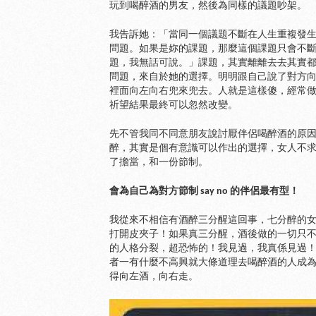
玩到喝醉酒的男友，然後為同樣的議題吵架。
我告訴她：「當同一個議題不斷在人生重複發
問題。如果是妳的課題，那麼這個課題只會不
題，我無話可說。」課題，其實離離去去其實
問題，來自於她的選擇。明明跟自己說了對方
裡面向左向右兜來兜去。人就是這樣傻，經常
祈望結果最終可以忽然改變。
先不管我同不同意朋友說討厭伴侶喝醉酒的原
醉，其實是個有意識可以作出的選擇，女人不
了擔當，和一份節制。
會為自己為對方節制 say no 的伴侶最有型！
我從來不相信有酒醉三分醒這回事，七分醉的
打開皮夾子！如果真三分醒，酒後做的一切只
的人格分裂，超恐怖的！我見過，我真係見過
者一有什麼不高興就大條道理去喝醉酒的人成
得向左酒，向右走。