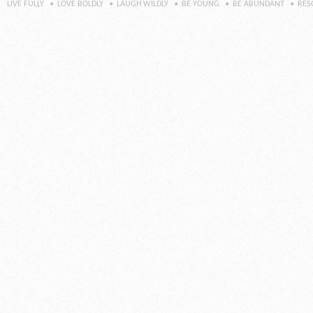
LIVE FULLY
LOVE BOLDLY
LAUGH WILDLY
BE YOUNG
BE ABUNDANT
RES