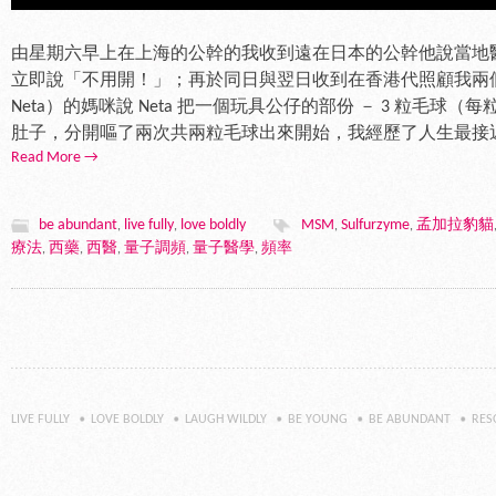
由星期六早上在上海的公幹的我收到遠在日本的公幹他說當地
立即說「不用開！」；再於同日與翌日收到在香港代照顧我兩個寶貝
Neta）的媽咪說 Neta 把一個玩具公仔的部份 － 3 粒毛球
肚子，分開嘔了兩次共兩粒毛球出來開始，我經歷了人生最接近
Read More →
be abundant
live fully
love boldly
MSM
Sulfurzyme
孟加拉豹貓
,
,
,
,
療法
西藥
西醫
量子調頻
量子醫學
頻率
,
,
,
,
,
LIVE FULLY
LOVE BOLDLY
LAUGH WILDLY
BE YOUNG
BE ABUNDANT
RES