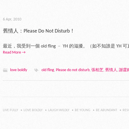
6 Apr, 2010
舊情人：Please Do Not Disturb！
最近，我受到一個 old fling ﹣ YH 的滋擾。（如不知誰是 YH 可
Read More →
love boldly
old fling
Please do not disturb
張柏芝
舊情人
謝霆
,
,
,
,
LIVE FULLY
LOVE BOLDLY
LAUGH WILDLY
BE YOUNG
BE ABUNDANT
RES