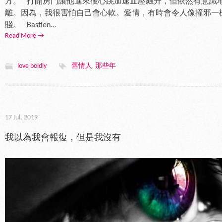
方。 打開房門讓他進來後心跳加速血壓飆升，但依然有意識
離。因為，我很害怕自己會心軟。愛情，有時會令人像撞邪一
賤。 Bastien…
Read More →
love boldly
舊情人
那些年
,
17 Jul, 2019
我以為我會報復，但是我沒有