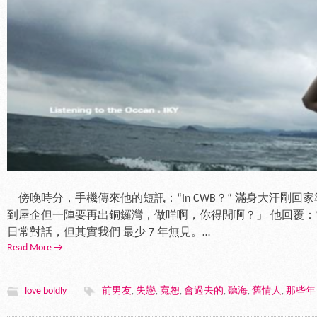
傍晚時分，手機傳來他的短訊：“In CWB？“ 滿身大汗剛
到屋企但一陣要再出銅鑼灣，做咩啊，你得閒啊？」 他回覆：“Y
日常對話，但其實我們 最少 7 年無見。…
Read More →
love boldly
前男友
失戀
寬恕
會過去的
聽海
舊情人
那些年
,
,
,
,
,
,