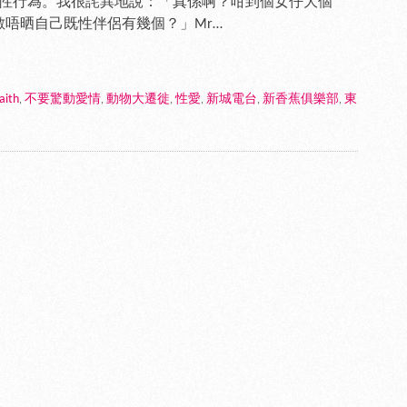
發生性行為。我很詫異地說：「真係啊？咁到個女仔大個
唔晒自己既性伴侶有幾個？」Mr…
aith
不要驚動愛情
動物大遷徙
性愛
新城電台
新香蕉俱樂部
東
,
,
,
,
,
,