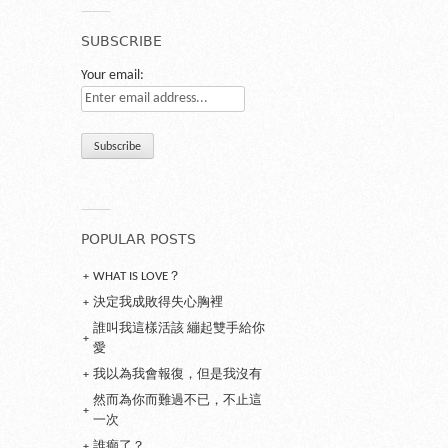
SUBSCRIBE
Your email:
POPULAR POSTS
WHAT IS LOVE？
決定我成敗得失心胸裡
誰叫我這樣活該 繃起雙手給你
愛
我以為我會報復，但是我沒有
然而為你而難過不已，不止這
一次
誰癲了？