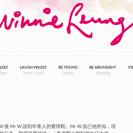
LDLY
LAUGH WILDLY
BE YOUNG
BE ABUNDANT
VI
ships
travel / food
beauty
shopping
 後 Mr W 談到年青人的愛情觀。Mr W 說已他所知，現