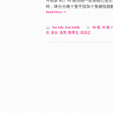
今很多 80／90 後拍拖一星期都已
時，咪分分種十隻手指加十隻腳指都數
Read More →
live fully
love boldly
80 後
90 後
F
,
,
,
非
港女
港男
鄭秀文
高浩正
,
,
,
,